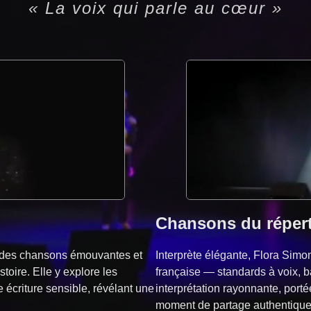
« La voix qui parle au cœur »
Chansons du répert
t des chansons émouvantes et
Interprète élégante, Flora Sim
toire. Elle y explore les
française — standards à voix, 
 écriture sensible, révélant une
interprétation rayonnante, porté
moment de partage authentique