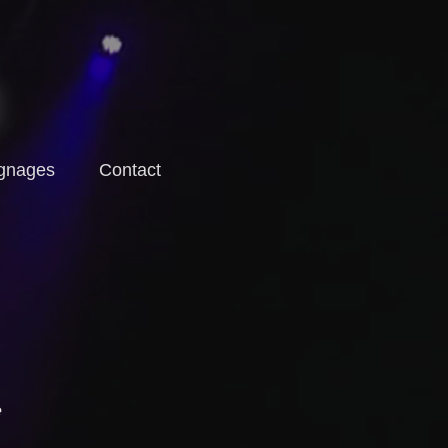
E
gnages
Contact
e